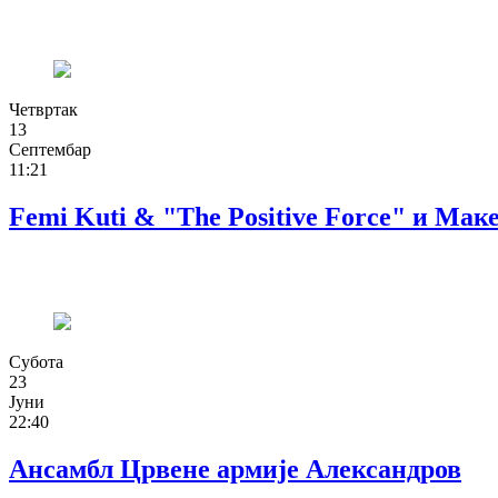
Четвртак
13
Септембар
11:21
Femi Kuti & "The Positive Force" и Ма
Субота
23
Јуни
22:40
Ансамбл Црвене армије Александров