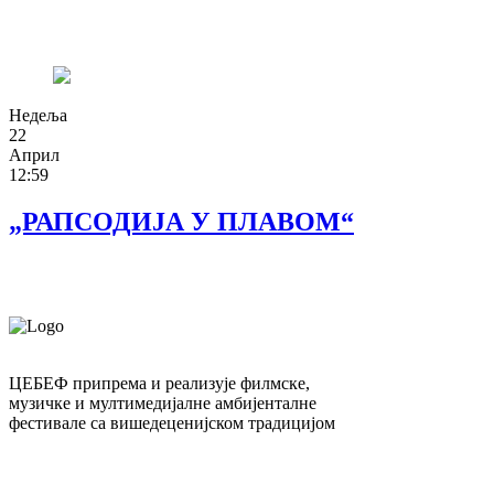
Недеља
22
Април
12:59
„РАПСОДИЈА У ПЛАВОМ“
ЦЕБЕФ припрема и реализује филмске,
музичке и мултимедијалне амбијенталне
фестивале са вишедеценијском традицијом