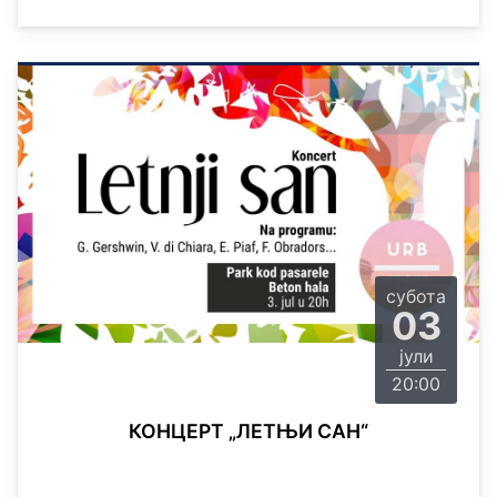
субота
03
јули
20:00
КОНЦЕРТ „ЛЕТЊИ САН“