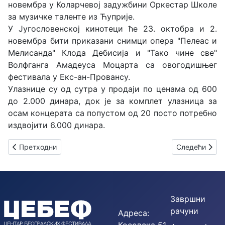
новембра у Коларчевој задужбини Оркестар Школе
за музичке таленте из Ћуприје.
У Југословенској кинотеци ће 23. октобра и 2.
новембра бити приказани снимци опера "Пелеас и
Мелисанда" Клода Дебисија и "Тако чине све"
Волфганга Амадеуса Моцарта са овогодишњег
фестивала у Екс-ан-Провансу.
Улазнице су од сутра у продаји по ценама од 600
до 2.000 динара, док је за комплет улазница за
осам концерата са попустом од 20 посто потребно
издвојити 6.000 динара.
Претходни чланак: Отварање 48. БЕМУС-а
Следећи члан
Претходни
Следећи
Завршни
рачуни
Адреса: