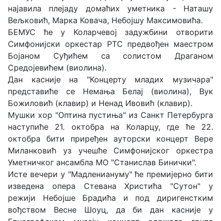
најавила плејаду домаћих уметника - Наташу
Вељковић, Марка Ковача, Небојшу Максимовића.
БЕМУС ће у Коларчевој задужбини отворити
Симфонијски оркестар РТС предвођен маестром
Бојаном Суђићем са солистом Драганом
Средојевићем (виолина).
Дан касније на "Концерту младих музичара"
представиће се Немања Белај (виолина), Вук
Божиловић (клавир) и Ненад Ивовић (клавир).
Мушки хор "Оптина пустиња" из Санкт Петербурга
наступиће 21. октобра на Коларцу, где ће 22.
октобра бити приређен ауторски концерт Вере
Миланковић уз учешће Симфонијског оркестра
Уметничког ансамбла МО "Станислав Бинички".
Исте вечери у "Мадлениануму" ће премијерно бити
изведена опера Стевана Христића "Сутон" у
режији Небојше Брадића и под диригенстким
вођством Весне Шоуц, да би дан касније у