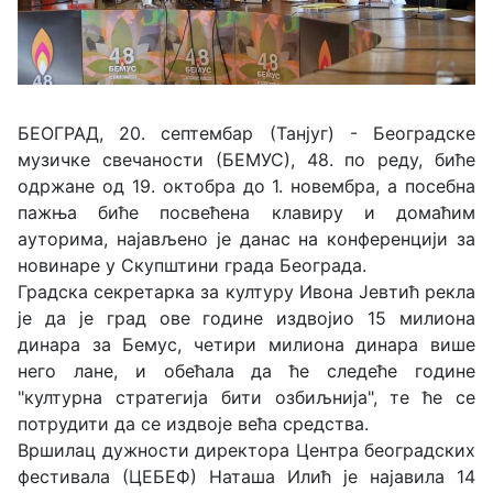
БЕОГРАД, 20. септембар (Танјуг) - Београдске
музичке свечаности (БЕМУС), 48. по реду, биће
одржане од 19. октобра до 1. новембра, а посебна
пажња биће посвећена клавиру и домаћим
ауторима, најављено је данас на конференцији за
новинаре у Скупштини града Београда.
Градска секретарка за културу Ивона Јевтић рекла
је да је град ове године издвојио 15 милиона
динара за Бемус, четири милиона динара више
него лане, и обећала да ће следеће године
"културна стратегија бити озбиљнија", те ће се
потрудити да се издвоје већа средства.
Вршилац дужности директора Центра београдских
фестивала (ЦЕБЕФ) Наташа Илић је најавила 14