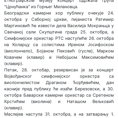
Етнографском музеју концерт одржала група
"Црнућанка" из Горњег Милановца.
Београдски камерни хор публику очекује 24.
октобра у Саборној цркви, пијаниста Ратимир
Мартиновић ће извести дела Василија Мокрањца у
Свечаној сали Скупштине града 25. октобра, а
Симфонијски оркестар РТС наступиће 26. октобра
на Коларцу са солистима Иреном Јосифоском
(виолончело), Бојаном Пековић (гусле), Марком
Ковачем (клавир) и Небојшом Максимовићем
(клавир).
Петак, 28. октобар, резервисан је за концерт
Војвођанског симфонијског оркестра са
виолончелистом Драганом Ђорђевићем, дан
касније пред публику ће изаћи Березовски, а 30.
октобра Баварски камерни оркестар са Сретеном
Крстићем (виолина) и Наташом Вељковић
(клавир).
Маслејев наступа 31. октобра, а на затварању 1.