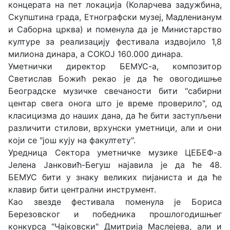
концерата на пет локација (Коларчева задужбина,
Скупштина града, Етнографски музеј, Мадленианум
и Саборна црква) и поменула да је Министарство
културе за реализацију фестивала издвојило 1,8
милиона динара, а СОКОЈ 160.000 динара.
Уметнички директор БЕМУС-а, композитор
Светислав Божић рекао је да ће овогодишње
Београдске музичке свечаности бити "сабирни
центар свега онога што је време проверило", од
класицизма до наших дана, да ће бити заступљени
различити стилови, врхунски уметници, али и они
који се "још кују на факултету".
Уредница Сектора уметничке музике ЦЕБЕФ-а
Јелена Јанковић-Бегуш најавила је да ће 48.
БЕМУС бити у знаку великих пијаниста и да ће
клавир бити централни инструмент.
Као звезде фестивала поменула је Бориса
Березовског и победника прошлогодишњег
конкурса "Чајковски" Дмитрија Маслејева, али и