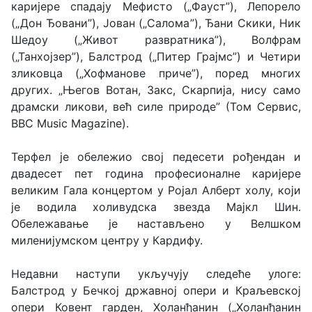
каријере спадају Мефисто („Фауст”), Лепорело
(„Дон Ђовани”), Јован („Салома”), Ђани Скики, Ник
Шедоу („Живот развратника”), Волфрам
(„Танхојзер”), Балстрод („Питер Грајмс”) и Четири
зликовца („Хофманове приче”), поред многих
других. „Његов Вотан, Закс, Скарпија, нису само
драмски ликови, већ силе природе” (Том Сервис,
BBC Music Magazine).
Терфел је обележио свој педесети рођендан и
двадесет пет година професионалне каријере
великим Гала концертом у Ројал Алберт холу, који
је водила холивудска звезда Мајкл Шин.
Обележавање је настављено у Велшком
миленијумском центру у Кардифу.
Недавни наступи укључују следеће улоге:
Балстрод у Бечкој државној опери и Краљевској
опери Ковент гарден, Холанђанин („Холанђанин