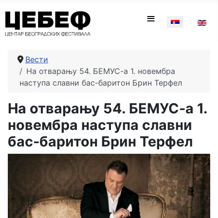
Изаберите ваш
≡
Вести
На отварању 54. БЕМУС-а 1. новембра
наступа славни бас-баритон Брин Терфел
На отварању 54. БЕМУС-а 1.
новембра наступа славни
бас-баритон Брин Терфел