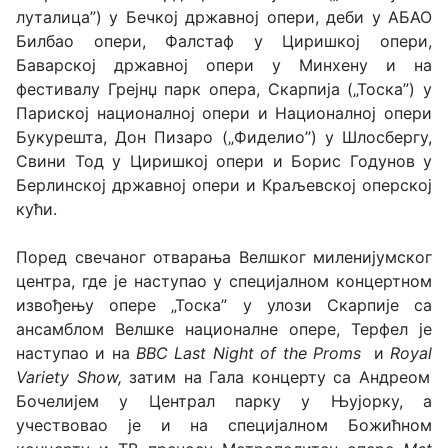
луталица”) у Бечкој државној опери, деби у АБАО
Билбао опери, Фалстаф у Циришкој опери,
Баварској државној опери у Минхену и на
фестивалу Грејнџ парк опера, Скарпија („Тоска”) у
Париској националној опери и Националној опери
Букурешта, Дон Пизаро („Фиделио”) у Шлосбергу,
Свини Тод у Циришкој опери и Борис Годунов у
Берлинској државној опери и Краљевској оперској
кући.
Поред свечаног отварања Велшког миленијумског
центра, где је наступао у специјалном концертном
извођењу опере „Тоска” у улози Скарпије са
ансамблом Велшке националне опере, Терфел је
наступао и на
BBC
Last
Night
of
the
Proms
и
Royal
Variety
Show
,
затим на Гала концерту са Андреом
Бочелијем у Централ парку у Њујорку, а
учествовао је и на специјалном Божићном