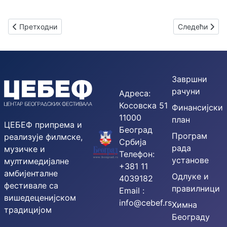
Претходни чланак: Камерни хор Мадригал - Марин Константи
Следећи члана
Претходни
Следећи
Завршни
рачуни
Адреса:
Косовска 51
Финансијски
11000
план
ЦЕБЕФ припрема и
Београд
Програм
реализује филмске,
Србија
рада
музичке и
Телефон:
установе
мултимедијалне
+381 11
амбијенталне
Одлуке и
4039182
фестивале са
правилници
Email :
вишедеценијском
info@cebef.rs
Химна
традицијом
Београду