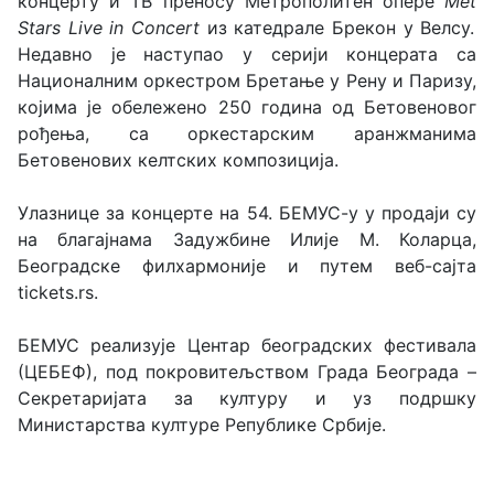
концерту и ТВ преносу Метрополитен опере
Met
Stars
Live
in
Concert
из катедрале Брекон у Велсу.
Недавно је наступао у серији концерата са
Националним оркестром Бретање у Рену и Паризу,
којима је обележено 250 година од Бетовеновог
рођења, са оркестарским аранжманима
Бетовенових келтских композицијa.
Улазнице за концерте на 54. БЕМУС-у у продаји су
на благајнама Задужбине Илије М. Коларца,
Београдске филхармоније и путем веб-сајта
tickets.rs.
БЕМУС реализује Центар београдских фестивала
(ЦЕБЕФ), под покровитељством Града Београда –
Секретаријата за културу и уз подршку
Министарства културе Републике Србије.