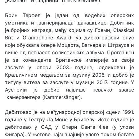
„Камелот” и „Јадници” (Les Misérables).
Брин Терфел је један од водећих оперских
уметника и „вагнеријанаца” данашњице. Добитник
је бројних награда, међу којима су Греми, Classical
Brit и Gramophone Award, уз дискографски опус
који обухвата опере Моцарта, Вагнера и Штрауса и
више од петнаест солистичких албума. Проглашен
је за команданта Британске империје за своје
заслуге у опери 2003. године, одликован је
Краљичином медаљом за музику 2006. и добио је
титулу витеза за заслуге у музици 2017. године. У
Аустрији је добио највише певачко звање
камерзенгера (Kammersänger).
Дебитовао је на међународној оперској сцени 1991.
године у Театру Ла Моне у Бриселу. Исте године је
дебитовао у САД у Опери Санта Феа (у улози
Фигара). У његове најзначајније улоге током богате