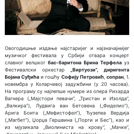
Овогодишње издање најстаријег и најзначајнијег
музичког фестивала у Србији отвара концерт
славног велшког
бас-баритона Брина Терфела
уз
Фестивалски оркестар
„Виртуози
”, диригента
Бојана Суђића
и гошћу
Софију Петровић
,
сопран
, 1.
новембра у Коларчевој задужбини (у 20 часова).
На програму су најлепше нумере из опера Рихарда
Вагнера („Мајстори певачи”, „Тристан и Изолда”,
„Валкира”), Лудвига ван Бетовена („Фиделио”),
Арига Боита („Мефистофел”), Ђузепеа Вердија
(„Магбет”), Џорџа Гершвина („Порги и Бес”), као и
из мјузикала „Виолиниста на крову”, „Мачке”,