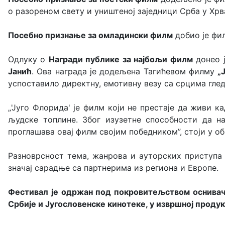
о разореном свету и уништеној заједници Срба у Хрв
Посебно признање за омладински филм
добио је фил
Одлуку о
Награди публике за најбољи филм
донео 
Јанић
. Ова награда је додељена Тагићевом филму
„
успоставило директну, емотивну везу са срцима глед
„'Југо Флорида' је филм који не престаје да живи 
људске топлине. Због изузетне способности да на
проглашава овај филм својим победником”, стоји у о
Разноврсност тема, жанрова и ауторских приступа
значај сарадње са партнерима из региона и Европе.
Фестивал
је одржан
под покровитељством о
снива
Србије и Југословенске кинотеке, у извршној проду