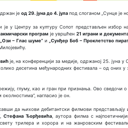
одржан је
од 29. јуна до 4. јула
под слоганом
„Сунце је н
и је у Центру за културу Сопот представљен избор на
такмичарски програм
је увршћен
21 играни и документ
–
„Ози – Глас шуме”
и
„Сунђер Боб – Проклетство пира
Милојевићу.
овић
је,
на конференцији за медије, одржаној 25. јуна у
колико десетина међународних фестивала – од оних 
 режију, глуму, као и гран при признања. Ово сведочи
 околностима”, нагласио је он.
кавши да њихови дебитантски филмови представљају 
Т,
Стефана Ђорђевића
, аутора филма с најпоетични
свету трилера и хорора и на жанровским фестивал