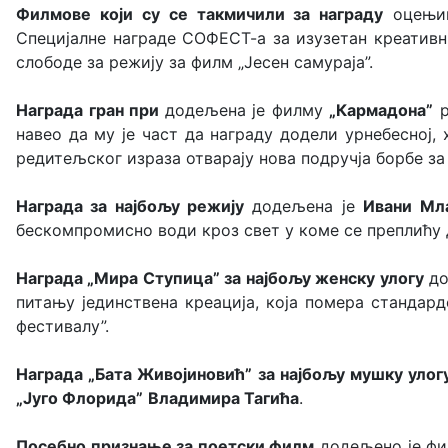
Филмове који су се такмичили за награду
оцењив
Специјалне награде СОФЕСТ-а за изузетан креатив
слободе за режију за филм „Јесен самураја”.
Награда гран при
додељена је филму
„Кармадона”
р
навео да му је част да награду додели урнебесној,
редитељског израза отварају нова подручја борбе за
Награда за најбољу режију
додељена је
Ивани Мл
бескомпромисно води кроз свет у коме се преплићу
Награда „Мира Ступица” за најбољу женску улогу
до
питању јединствена креација, која помера станда
фестивалу”.
Награда „Бата Живојиновић” за најбољу мушку уло
„Југо Флорида”
Владимира Тагића
.
Посебно признање за поетски филм
додељено је ф