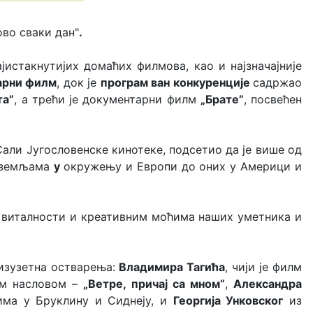
ово сваки дан"
.
јистакнутијих домаћих филмова, као и најзначајније
арни филм
, док је
програм ван конкуренције
садржао
та”
, а трећи је документарни филм
„Брате”
, посвећен
 Сали Југословенске кинотеке, подсетио
да је више од
у земљама
у
окружењу и Европи до оних у Америци и
 о виталности и креативним моћима наших уметника и
изузетна остварења:
Владимира Тагића
, чији је филм
јим насловом –
„Ветре, причај са мном”
,
Александра
има у Бруклину и Сиднеју, и
Георгија Унковског
из