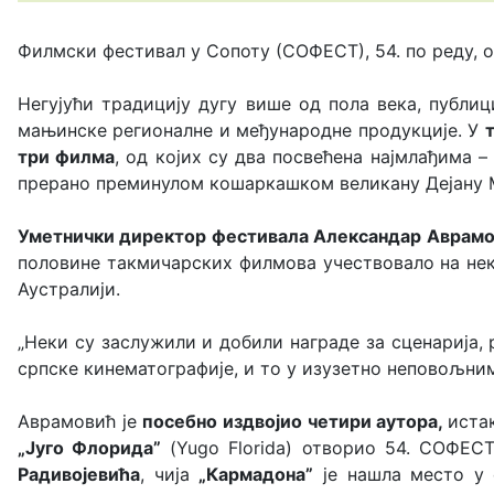
Филмски фестивал у Сопоту (СОФЕСТ), 54. по реду, 
Негујући традицију дугу више од пола века, публиц
мањинске регионалне и међународне продукције. У
три филма
, од којих су два посвећена најмлађима 
прерано преминулом кошаркашком великану Дејану 
Уметнички директор фестивала Александар Аврам
половине такмичарских филмова учествовало на не
Аустралији.
„Неки су заслужили и добили награде за сценарија,
српске кинематографије, и то у изузетно неповољним
Аврамовић је
посебно издвојио четири аутора,
иста
„Југо Флорида”
(Yugo Florida) отворио 54. СОФЕС
Радивојевића
, чија
„Кармадона”
je нашла место у 