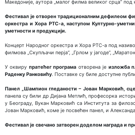
Македоније, аутора „малог филма великог срца” под
Фестивал је отворен
традиционалним дефилеом фија
оркестра и Хора РТС-а, наступом Културно-уметни
уметности и продукцији.
Концерт Народног оркестра и Хора РТС-а под називо
филмова „Скупљачи перја”, „Грлом у јагоде”, „Маратон
У оквиру
пратећег програма
отворена је
изложба п
Раденку Ранковићу
. Поставке су биле доступне публ
Панел „Шампион гледаности – Јован Марковић, сц
панела су били др Дијана Метлић, професорка истор
у Београду, Вукан Марковић са Института за филоз
Јован Марковић, коме је посвећен панел, и Александ
Фестивал је свечано затворен доделом награда и п