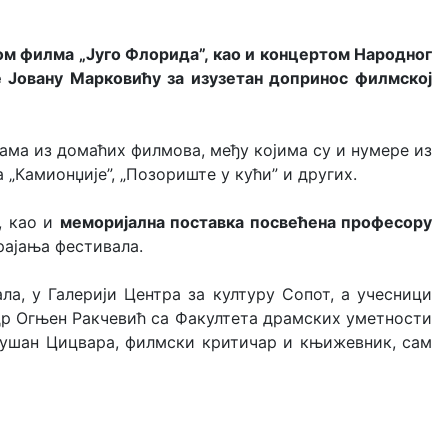
м филма „Југо Флорида”, као и концертом Народног
е Јовану Марковићу за изузетан допринос филмској
јама из домаћих филмова, међу којима су и нумере из
а „Камионџије”, „Позориште у кући” и других.
, као и
меморијална поставка посвећена професору
рајања фестивала.
ла, у Галерији Центра за културу Сопот, а учесници
 др Огњен Ракчевић са Факултета драмских уметности
 Душан Цицвара, филмски критичар и књижевник, сам
.