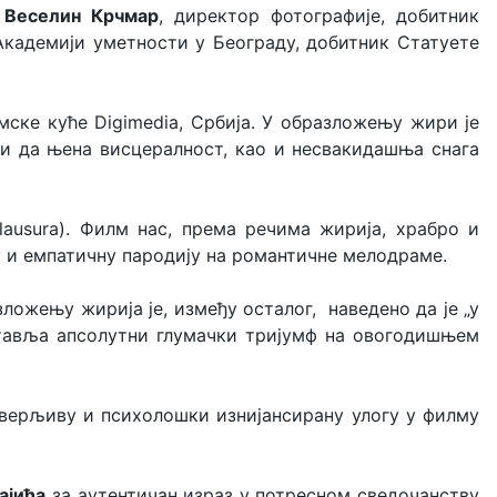
,
Веселин Крчмар
, директор фотографије, добитник
Академији уметности у Београду, добитник Статуете
мске куће Digimedia, Србија. У образложењу жири је
вши да њена висцералност, као и несвакидашња снага
 clausura). Филм нас, према речима жирија, храбро и
у и емпатичну пародију на романтичне мелодраме.
зложењу жирија је, између осталог, наведено да је „у
ставља апсолутни глумачки тријумф на овогодишњем
верљиву и психолошки изнијансирану улогу у филму
ајића
за аутентичан израз у потресном сведочанству