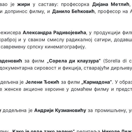
ао је
жири
у саставу: професорка
Дијана
Метлић
ни допринос филму, и
Данило Бећковић
, професор на 
ежисера
Александра Радивојевића
, у продукцији фил
 храброј и у сваком смислу радикалној сатири, дода
 савремену српску кинематографију.
аденовић
за филм
„Сорела ди клаузура”
(Sorella di
 документарна сировост и фикција, стварајући дирљив
дељена је
Јелени Ђокић
за филм
„Кармадона”
. У обра
рде женске акционе хероине у домаћем филму и пред
гу
додељена је
Андрији Кузмановићу
за промишљену, у
илму
„Како је овде тако зелено”
редитеља
Николе Леж