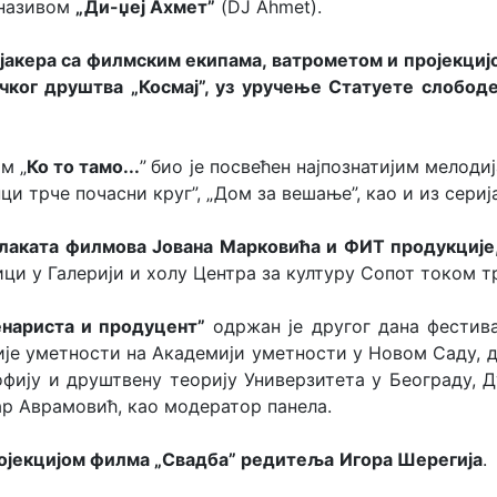
 називом
„Ди-џеј Ахмет”
(DJ Ahmet).
кера са филмским екипама, ватрометом и пројекцијо
чког друштва „Космај”, уз уручење Статуете слобод
м „
Ко то тамо...
”
био је посвећен најпознатијим мелоди
ци трче почасни круг”, „Дом за вешање”, као и из сериј
лаката филмова Јована Марковића
и ФИТ продукције
ици у Галерији и холу Центра за културу Сопот током т
енариста и продуцент”
одржан је другог дана фестива
ије уметности на Академији уметности у Новом Саду,
офију и друштвену теорију Универзитета у Београду,
ар Аврамовић, као модератор панела.
ројекцијом филма „Свадба” редитеља
Игора Шерегија