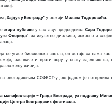
атској.
м „
Хајдук у Београду”
у режији
Милана Тодоровића
.
је
жири
публике
у саставу: председница
Сара Тодоро
Југо Флорида”
, за изузетно дирљиво, искрено и слоје
алаца.
када се угасе биоскопска светла, он остаје са нама к
смеје, расплаче и врати веру у снагу заједништва,
бразложењу жирија.
 на овогодишњем СОФЕСТ-у још једном је потврдила с
ча манифестације
–
Града Београда, уз подршку Мини
кцији Центра београдских фестивала.