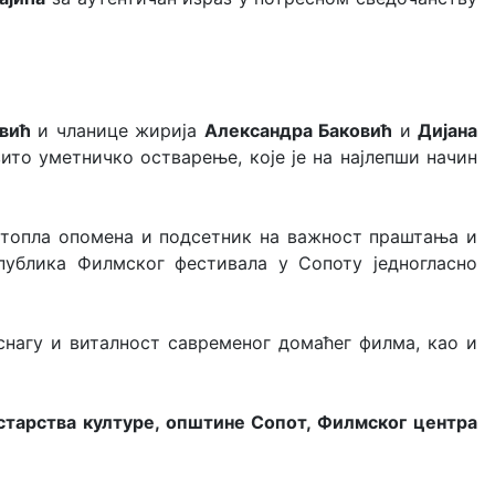
вић
и чланице жирија
Александра Баковић
и
Дијана
вито уметничко остварење, које је на најлепши начин
ао топла опомена и подсетник на важност праштања и
 публика Филмског фестивала у Сопоту једногласно
нагу и виталност савременог домаћег филма, као и
старства културе, општине Сопот, Филмског центра