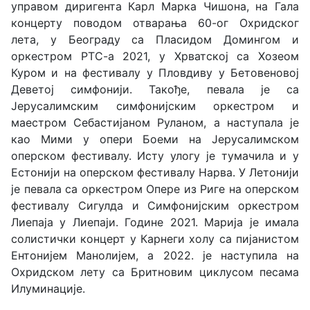
управом диригента Карл Марка Чишона, на Гала
концерту поводом отварања 60-ог Охридског
лета, у Београду са Пласидом Домингом и
оркестром РТС-а 2021, у Хрватској са Хозеом
Куром и на фестивалу у Пловдиву у Бетовеновој
Деветој симфонији. Такође, певала је са
Јерусалимским симфонијским оркестром и
маестром Себастијаном Руланом, а наступала је
као Мими у опери Боеми на Јерусалимском
оперском фестивалу. Исту улогу је тумачила и у
Естонији на оперском фестивалу Нарва. У Летонији
је певала са оркестром Опере из Риге на оперском
фестивалу Сигулда и Симфонијским оркестром
Лиепаја у Лиепаји. Године 2021. Марија је имала
солистички концерт у Карнеги холу са пијанистом
Ентонијем Манолијем, а 2022. је наступила на
Охридском лету са Бритновим циклусом песама
Илуминације.