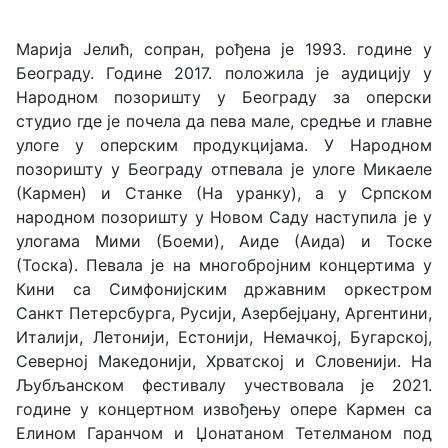
Марија Јелић, сопран, рођена је 1993. године у
Београду. Године 2017. положила је аудицију у
Народном позоришту у Београду за оперски
студио где је почела да пева мале, средње и главне
улоге у оперским продукцијама. У Народном
позоришту у Београду отпевала је улоге Микаеле
(Кармен) и Станке (На уранку), а у Српском
народном позоришту у Новом Саду наступила је у
улогама Мими (Боеми), Аиде (Аида) и Тоске
(Тоска). Певала је на многобројним концертима у
Кини са Симфонијским државним оркестром
Санкт Петерсбурга, Русији, Азербејџану, Аргентини,
Италији, Летонији, Естонији, Немачкој, Бугарској,
Северној Македонији, Хрватској и Словенији. На
Љубљанском фестивалу учествовала је 2021.
године у концертном извођењу опере Кармен са
Елином Гаранчом и Џонатаном Тетелманом под