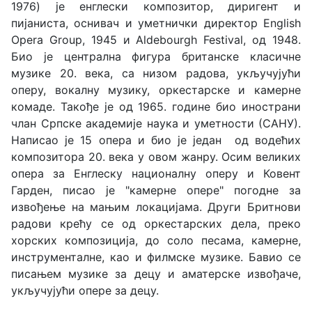
1976) je енглески композитор, диригент и
пијаниста, оснивач и уметнички директор English
Opera Group, 1945 и Aldebourgh Festival, од 1948.
Био је централна фигура британске класичне
музике 20. века, са низом радова, укључујући
оперу, вокалну музику, оркестарске и камерне
комаде. Такође је од 1965. године био инострани
члан Српске академије наука и уметности (САНУ).
Написао је 15 опера и био је један од водећих
композитора 20. века у овом жанру. Осим великих
опера за Енглеску националну оперу и Ковент
Гарден, писао је "камерне опере" погодне за
извођење на мањим локацијама. Други Бритнови
радови крећу се од оркестарских дела, преко
хорских композиција, до соло песама, камерне,
инструменталне, као и филмске музике. Бавио се
писањем музике за децу и аматерске извођаче,
укључујући опере за децу.