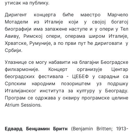
утисак на публику.
Диригент концерта биће маестро Марчело
Мотадели из Италије који у својој богатој
биографији има запажене наступе и у опери у Тел
Авиву, Римској опери, операма широм Италије,
Хрватске, Румуније, а по први пут ће дириговати у
Србији.
Улазнице се могу набавити на благајни Београдске
филхармоније. Концерт организује Центар
београдских фестивала - ЦЕБЕФ у сарадњи са
Српским народним позориштем уз подршку
Италијанског института за културу у Београду.
Програм се одржава у оквиру програмске целине
Atrium Sessions.
Едвард
Бенџамин
Бритн
(Benjamin Britten; 1913-