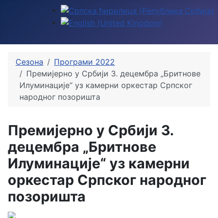
Изаберите ваш језик
Сезона
Програми 2022
Премијерно у Србији 3. децембра „Бритнове
Илуминације“ уз камерни оркестар Српског
народног позоришта
Премијерно у Србији 3.
децембра „Бритнове
Илуминације“ уз камерни
оркестар Српског народног
позоришта