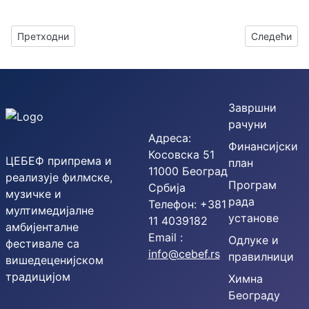
Претходни чланак: Велико интересовање за “Аниме симфониј
Следећи чл
Претходни
Следећи
Завршни
рачуни
Адреса:
Финансијски
Косовска 51
ЦЕБЕФ припрема и
план
11000 Београд
реализује филмске,
Програм
Србија
музичке и
рада
Телефон: +381
мултимедијалне
установе
11 4039182
амбијенталне
Email :
Одлуке и
фестивале са
info@cebef.rs
правилници
вишедеценијском
традицијом
Химна
Београду