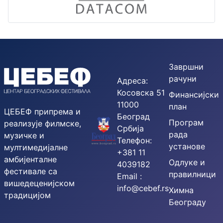
Завршни
рачуни
Адреса:
Косовска 51
Финансијски
11000
план
ЦЕБЕФ припрема и
Београд
Програм
реализује филмске,
Србија
рада
музичке и
Телефон:
установе
мултимедијалне
+381 11
амбијенталне
Одлуке и
4039182
фестивале са
правилници
Email :
вишедеценијском
info@cebef.rs
Химна
традицијом
Београду