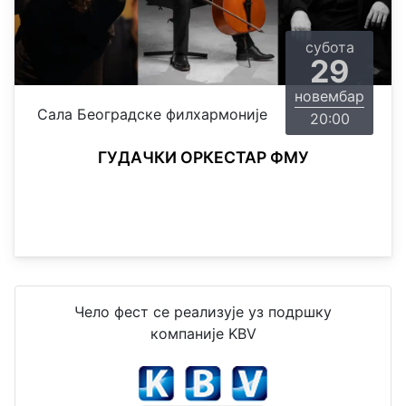
субота
29
новембар
Сала Београдске филхармоније
20:00
ГУДАЧКИ ОРКЕСТАР ФМУ
Чело фест се реализује уз подршку
компаније KBV