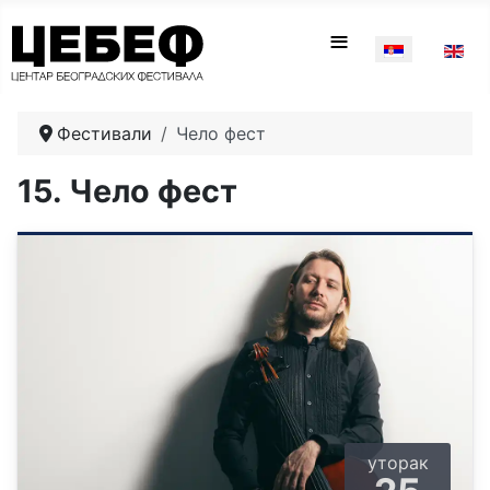
Изаберите ваш
≡
Фестивали
Чело фест
15. Чело фест
уторак